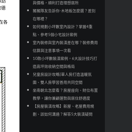
探訪
與價格，順利打造理想居所
歐德
豬豬隊友告訴你-木地板怎麼選？差別
在哪裡？
在各
如何規劃小坪數室內設計？掌握4重
點、參考5個小宅設計案例
室內裝修與室內裝潢差在哪？裝修費用
估算與注意事項一次看
10款小坪數裝潢案例，6大設計技巧打
造高坪效收納空間與格局
兒童房設計攻略|單人房打造溫暖氛
圍、雙人房學習善用共同空間
坐南朝北怎麼看？房屋座向、財位布置
教學，讓你兼顧運勢與居住舒適度
【房屋裝潢攻略】新屋、老屋費用規
劃、該如何溝通？解答5大裝潢疑問