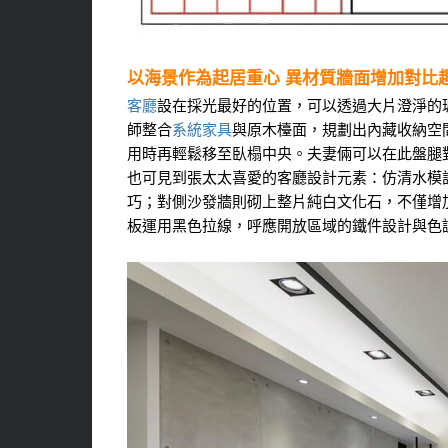
以海景作為起居重心 異材質牆面增加對比
客廳
設在採光最好的位置，可以透過大片澄淨的玻
師整合
系統家具
與原木檯面，規劃出內藏收納空
用時再輕鬆移至臥榻中央。夫妻倆可以在此盤腿
也可見到張太太喜愛的客廳設計元素：仿清水模
巧；對側沙發牆則砌上整片純白文化石，不僅增
板運用黑色拉線，呼應開放區域的鐵件設計與色