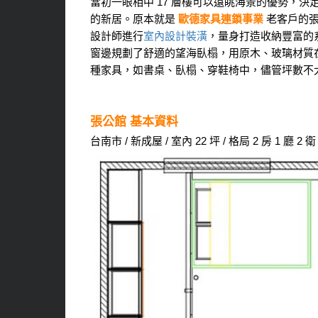
當初一眼相中 17 層樓可以遠眺海景的優勢，決
的新居。原本就是
歐德家具連鎖事業
老客戶的張
設計師進行
室內設計裝潢
，量身打造收納豐富的
窗邊規劃了舒適的望海臥榻，用原木、玻璃材質
種家具，如書桌、臥榻、穿鞋椅中，儘管坪數不
張公館 基本資料
台南市 / 新成屋 / 室內 22 坪 / 格局 2 房 1 廳 2 