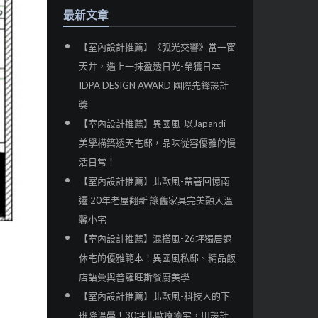
最新文章
【室內設計推薦】《弧光交響》當一窗
天井，遇上一抹盈透日光-榮獲日本
IDPA DESIGN AWARD 國際先鋒設計
獎
【室內設計推薦】異國風-以Japandi
美學構築透天宅邸，品味從容優雅的慢
活日常！
【室內設計推薦】北歐風-帶著回憶南
遷 20年老屋翻新 讓舊家具完美融入溫
馨小宅
【室內設計推薦】混搭風-26坪獨居退
休宅的優雅範本！異國風私邸、精品飯
店語彙與普羅旺斯餐廚美學
【室內設計推薦】北歐風-科技人的下
班降溫學！30坪北歐療癒宅，用設計