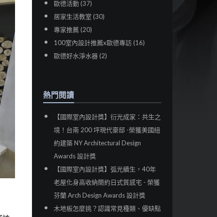
歐德活動 (37)
居家生活教室 (30)
專家推薦 (20)
100室內設計推薦x歐德專訪 (16)
歐德好水淨水器 (2)
熱門閱讀
【國際室內設計獎】衍光成家：共生之
境！台南 200 坪現代豪邸 -榮獲美國紐
約建築 NY Architectural Design
Awards 設計獎
【國際室內設計獎】弧光續生，40年
老屋化身高收納簡約日式質感宅 - 榮獲
芬蘭 Arch Design Awards 設計獎
木地板怎麼挑？認識常見種類、優缺點