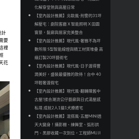
化解穿堂煞與高壓日常
【室內設計推薦】北歐風-刑警的31坪
解壓宅：劇院客廳 X 智能照明 X 田園
窗景，髮廊與居家完美整合
設計
需要
【室內設計推薦】現代風-奢雅不為坪
這裡
數所限 S型智能線燈與精工材質堆疊 高
輕
級訂製20坪藝術宅
天花
【室內設計推薦】現代風-日子渡得豐
潤美好，盛裝最優雅的款待！台中 40
坪輕奢渡假宅
【室內設計推薦】現代風-翻轉陳舊中
古屋!揉合潮流公仔藝廊與日式湯屋感
私境 成就2人1貓1犬療癒宅
【室內設計推薦】混搭風-五層MINI透
天大變身！攝影棚、練舞室、弧形拱
門、黑膠收藏一次到位，工程師MUJI