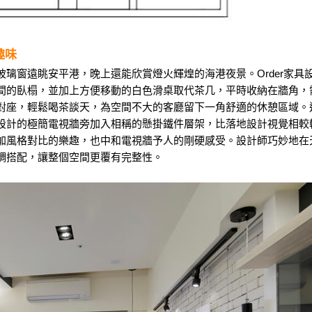
趣味
璃窗遠眺安平港，晚上還能欣賞燈火輝煌的海港夜景。Order家具
間的臥榻，並加上方便移動的白色滑桌取代茶几，平時收納在牆角，
對座，輕鬆喝茶談天，為空間不大的客廳留下一角舒適的休憩區域。
設計的極簡電視牆旁加入相稱的懸掛鐵件層架，比落地設計視覺相較
加風格對比的樂趣，也中和電視牆予人的剛硬感受。設計師巧妙地在
調搭配，讓整個空間更覆有完整性。