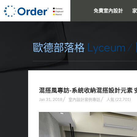
免費室內設計
家
Lyceum
歐德部落格
混搭風專訪-系統收納混搭設計元素 
Jan 31, 2018
室內設計案例專訪
人氣 (22,701)