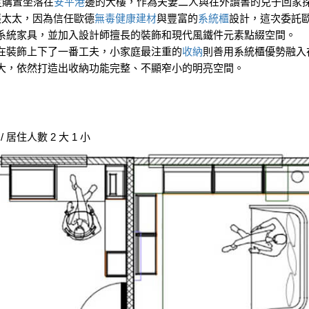
定購置坐落在
安平港
邊的大樓，作為夫妻二人與在外讀書的兒子回家
太太，因為信任歐德
無毒健康建材
與豐富的
系統櫃
設計，這次委託
系統家具，並加入設計師擅長的裝飾和現代風鐵件元素點綴空間。
在裝飾上下了一番工夫，小家庭最注重的
收納
則善用系統櫃優勢融入
大，依然打造出收納功能完整、不顯窄小的明亮空間。
衛 / 居住人數 2 大 1 小