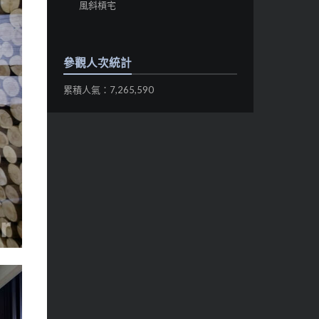
風斜槓宅
參觀人次統計
累積人氣：7,265,590