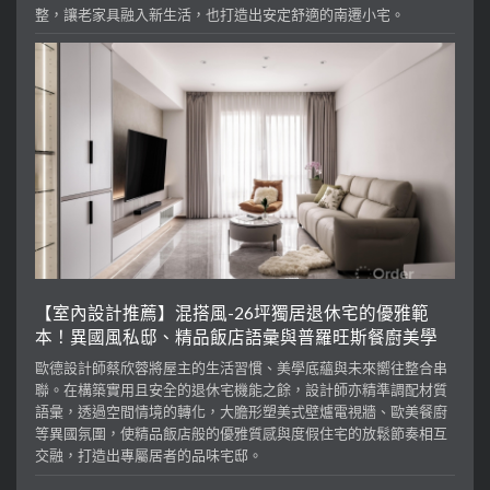
整，讓老家具融入新生活，也打造出安定舒適的南遷小宅。
【室內設計推薦】混搭風-26坪獨居退休宅的優雅範
本！異國風私邸、精品飯店語彙與普羅旺斯餐廚美學
歐德設計師蔡欣蓉將屋主的生活習慣、美學底蘊與未來嚮往整合串
聯。在構築實用且安全的退休宅機能之餘，設計師亦精準調配材質
語彙，透過空間情境的轉化，大膽形塑美式壁爐電視牆、歐美餐廚
等異國氛圍，使精品飯店般的優雅質感與度假住宅的放鬆節奏相互
交融，打造出專屬居者的品味宅邸。