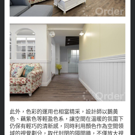
此外，色彩的運用也相當精采，設計師以鵝黃
色、藕紫色等輕盈色系，讓空間在溫暖的氛圍下
仍保有輕巧的清新感，同時利用顏色作為空間領
域的視覺劃分，取代封閉的隔間牆，不僅放大視