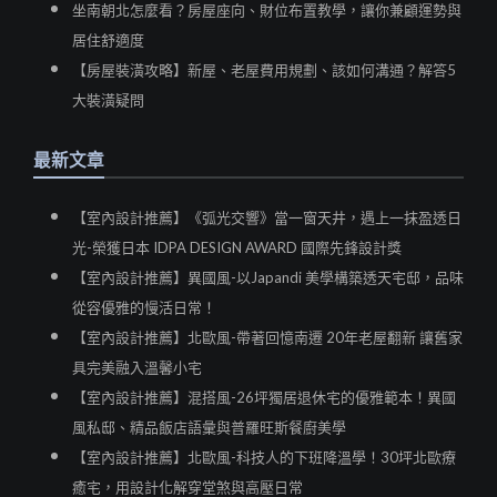
坐南朝北怎麼看？房屋座向、財位布置教學，讓你兼顧運勢與
居住舒適度
【房屋裝潢攻略】新屋、老屋費用規劃、該如何溝通？解答5
大裝潢疑問
最新文章
【室內設計推薦】《弧光交響》當一窗天井，遇上一抹盈透日
光-榮獲日本 IDPA DESIGN AWARD 國際先鋒設計獎
【室內設計推薦】異國風-以Japandi 美學構築透天宅邸，品味
從容優雅的慢活日常！
【室內設計推薦】北歐風-帶著回憶南遷 20年老屋翻新 讓舊家
具完美融入溫馨小宅
【室內設計推薦】混搭風-26坪獨居退休宅的優雅範本！異國
風私邸、精品飯店語彙與普羅旺斯餐廚美學
【室內設計推薦】北歐風-科技人的下班降溫學！30坪北歐療
癒宅，用設計化解穿堂煞與高壓日常