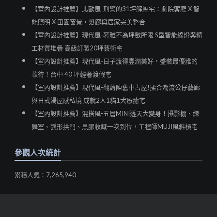
【室內設計推薦】北歐風-刑警的31坪解壓宅：劇院客廳 X 智
能照明 X 田園窗景，髮廊與居家完美整合
【室內設計推薦】現代風-奢雅不為坪數所限 S型智能線燈與精
工材質堆疊 高級訂製20坪藝術宅
【室內設計推薦】現代風-日子渡得豐潤美好，盛裝最優雅的
款待！台中 40 坪輕奢渡假宅
【室內設計推薦】現代風-翻轉陳舊中古屋!揉合潮流公仔藝廊
與日式湯屋感私境 成就2人1貓1犬療癒宅
【室內設計推薦】混搭風-五層MINI透天大變身！攝影棚、練
舞室、弧形拱門、黑膠收藏一次到位，工程師MUJI風斜槓宅
參觀人次統計
累積人氣：7,265,940