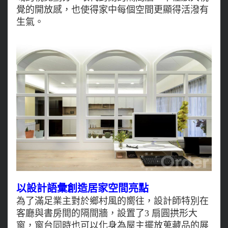
覺的開放感，也使得家中每個空間更顯得活潑有
生氣。
以設計語彙創造居家空間亮點
為了滿足業主對於鄉村風的嚮往，設計師特別在
客廳與書房間的隔間牆，設置了3 扇圓拱形大
窗，窗台同時也可以化身為屋主擺放蒐藏品的展