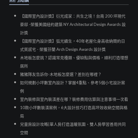
【國際室內設計獎】衍光成家：共生之境！台南 200 坪現代
豪邸 -榮獲美國紐約建築 NY Architectural Design Awards 設
計獎
【國際室內設計獎】弧光續生，40年老屋化身高收納簡約日
式質感宅 - 榮獲芬蘭 Arch Design Awards 設計獎
木地板怎麼挑？認識常見種類、優缺點與價格，順利打造理想
居所
豬豬隊友告訴你-木地板怎麼選？差別在哪裡？
如何規劃小坪數室內設計？掌握4重點、參考5個小宅設計案
例
室內裝修與室內裝潢差在哪？裝修費用估算與注意事項一次看
10款小坪數裝潢案例，6大設計技巧打造高坪效收納空間與格
局
兒童房設計攻略|單人房打造溫暖氛圍、雙人房學習善用共同
空間