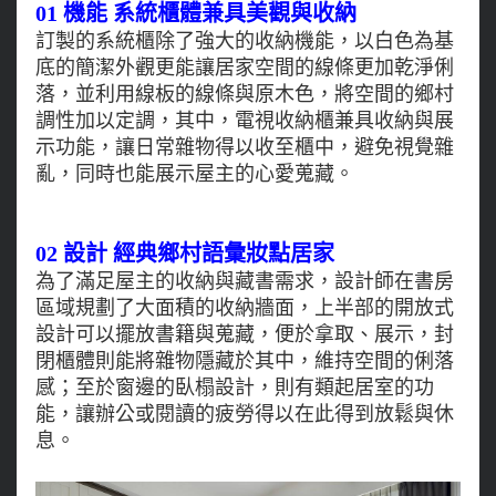
01 機能 系統櫃體兼具美觀與收納
訂製的系統櫃除了強大的收納機能，以白色為基
底的簡潔外觀更能讓居家空間的線條更加乾淨俐
落，並利用線板的線條與原木色，將空間的鄉村
調性加以定調，其中，電視收納櫃兼具收納與展
示功能，讓日常雜物得以收至櫃中，避免視覺雜
亂，同時也能展示屋主的心愛蒐藏。
02 設計 經典鄉村語彙妝點居家
為了滿足屋主的收納與藏書需求，設計師在書房
區域規劃了大面積的收納牆面，上半部的開放式
設計可以擺放書籍與蒐藏，便於拿取、展示，封
閉櫃體則能將雜物隱藏於其中，維持空間的俐落
感；至於窗邊的臥榻設計，則有類起居室的功
能，讓辦公或閱讀的疲勞得以在此得到放鬆與休
息。