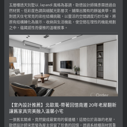
五層樓透天別墅以 Japandi 風格為基調，歐德設計師陳彥霖透過自
然材質、低彩度色調與細膩光影層次，鋪陳出獨有的靜謐美學。面
對透天住宅常見的梁柱結構挑戰，以靈活的空間調度巧妙化解，將
原有結構轉化為展示、收納與生活機能，使空間在理性的機能規劃
之中，蘊藏感性而優雅的溫暖敘事。
【室內設計推薦】北歐風-帶著回憶南遷 20年老屋翻新
讓舊家具完美融入溫馨小宅
一張舊玄關桌，竟然變成最實用的餐邊櫃！這間位於高雄的老屋，
歐德設計師宋思瑩為屋主保留了珍貴的回憶，透過系統櫃與材質重