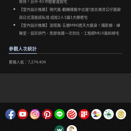
款待！台中 40 坪輕奢渡假宅
【室內設計推薦】現代風-翻轉陳舊中古屋!揉合潮流公仔藝廊
與日式湯屋感私境 成就2人1貓1犬療癒宅
【室內設計推薦】混搭風-五層MINI透天大變身！攝影棚、練
舞室、弧形拱門、黑膠收藏一次到位，工程師MUJI風斜槓宅
參觀人次統計
累積人氣：7,274,404