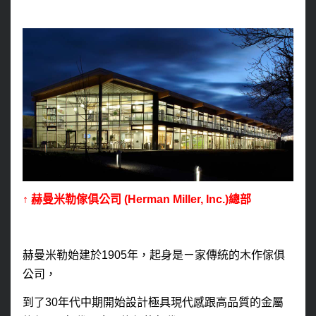
↑
赫曼米勒傢俱公司
(Herman Miller, Inc.)總部
赫曼米勒
始建於
1905
年，起身是ㄧ家傳統的木作傢俱
公司，
到了
30
年代中期開始設計極具現代感跟高品質的金屬