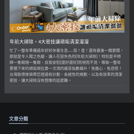
年前大掃除，4大密技讓頑垢清潔溜溜
忙了一整年準備過年好好休養生息......但！是！還有最後一關要闖，
那就是令人聞之色變、讓人花容失色的[年前大掃除]！特別是平時
睜一隻眼閉一隻眼、自我安慰[還好還好]而視而不見，導致一整年
累積下來的頑垢現在要一次清的痛苦指數飆升！免擔心、免恐慌！
台灣歐德傢俱帶您透過有計劃、系統性的規劃，以及有效率的清潔
密技，讓大掃除沒有想像的這麼難。
文章分類