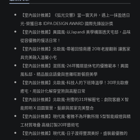
【室內設計推薦】《弧光交響》當一窗天井，遇上一抹盈透日
光-榮獲日本 IDPA DESIGN AWARD 國際先鋒設計獎
【室內設計推薦】異國風-以Japandi 美學構築透天宅邸，品味
從容優雅的慢活日常！
【室內設計推薦】北歐風-帶著回憶南遷 20年老屋翻新 讓舊家
具完美融入溫馨小宅
【室內設計推薦】混搭風-26坪獨居退休宅的優雅範本！異國
風私邸、精品飯店語彙與普羅旺斯餐廚美學
【室內設計推薦】北歐風-科技人的下班降溫學！30坪北歐療
癒宅，用設計化解穿堂煞與高壓日常
【室內設計推薦】北歐風-刑警的31坪解壓宅：劇院客廳 X 智
能照明 X 田園窗景，髮廊與居家完美整合
【室內設計推薦】現代風-奢雅不為坪數所限 S型智能線燈與精
工材質堆疊 高級訂製20坪藝術宅
【室內設計推薦】現代風-日子渡得豐潤美好，盛裝最優雅的