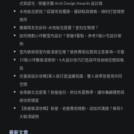
式質感宅 - 榮獲芬蘭 Arch Design Awards 設計獎
木地板怎麼挑？認識常見種類、優缺點與價格，順利打造理想
居所
豬豬隊友告訴你-木地板怎麼選？差別在哪裡？
如何規劃小坪數室內設計？掌握4重點、參考5個小宅設計案
例
室內裝修與室內裝潢差在哪？裝修費用估算與注意事項一次看
10款小坪數裝潢案例，6大設計技巧打造高坪效收納空間與格
局
兒童房設計攻略|單人房打造溫暖氛圍、雙人房學習善用共同
空間
坐南朝北怎麼看？房屋座向、財位布置教學，讓你兼顧運勢與
居住舒適度
【房屋裝潢攻略】新屋、老屋費用規劃、該如何溝通？解答5
大裝潢疑問
最新文章