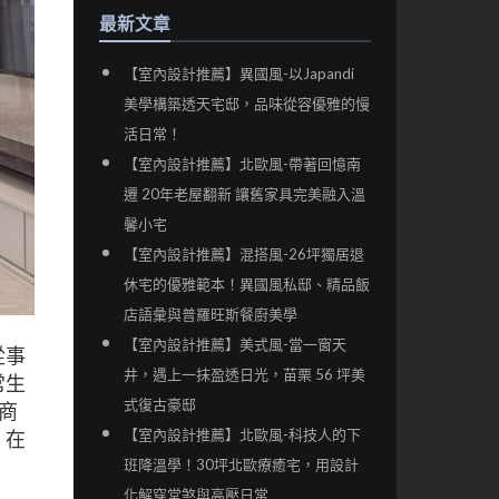
最新文章
【室內設計推薦】異國風-以Japandi
美學構築透天宅邸，品味從容優雅的慢
活日常！
【室內設計推薦】北歐風-帶著回憶南
遷 20年老屋翻新 讓舊家具完美融入溫
馨小宅
【室內設計推薦】混搭風-26坪獨居退
休宅的優雅範本！異國風私邸、精品飯
店語彙與普羅旺斯餐廚美學
【室內設計推薦】美式風-當一窗天
從事
井，遇上一抹盈透日光，苗栗 56 坪美
常生
式復古豪邸
商
【室內設計推薦】北歐風-科技人的下
，在
班降溫學！30坪北歐療癒宅，用設計
化解穿堂煞與高壓日常