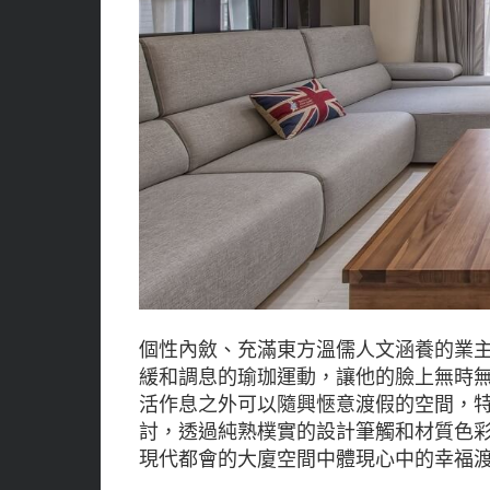
個性內斂、充滿東方溫儒人文涵養的業
緩和調息的瑜珈運動，讓他的臉上無時
活作息之外可以隨興愜意渡假的空間，特別
討，透過純熟樸實的設計筆觸和材質色
現代都會的大廈空間中體現心中的幸福