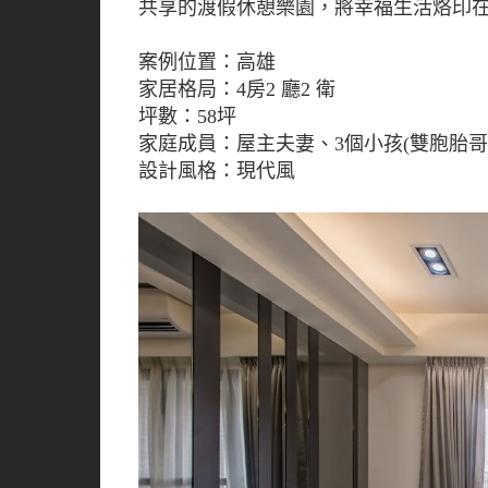
共享的渡假休憩樂園，將幸福生活烙印
案例位置：高雄
家居格局：4房2 廳2 衛
坪數：58坪
家庭成員：屋主夫妻、3個小孩(雙胞胎哥
設計風格：現代風