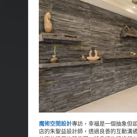
魔術空間設計
專訪
，
幸福是一個抽象但卻
店的朱聖益設計師，透過良善的互動溝