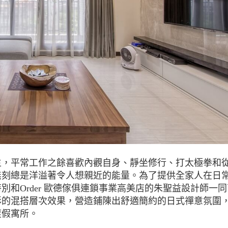
主，平常工作之餘喜歡內觀自身、靜坐修行、打太極拳和
無刻總是洋溢著令人想親近的能量。為了提供全家人在日
和Order 歐德傢俱連鎖事業高美店的朱聖益設計師一同
彩的混搭層次效果，營造鋪陳出舒適簡約的日式禪意氛圍
渡假寓所。