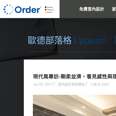
免費室內設計
家
Lyceum
歐德部落格
現代風專訪-剛柔並濟，看見感性與
Jun 01, 2017
室內設計案例專訪
人氣 (6,266)