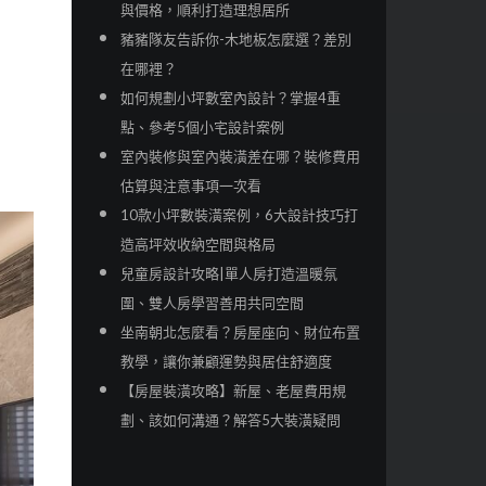
與價格，順利打造理想居所
豬豬隊友告訴你-木地板怎麼選？差別
在哪裡？
如何規劃小坪數室內設計？掌握4重
點、參考5個小宅設計案例
室內裝修與室內裝潢差在哪？裝修費用
估算與注意事項一次看
10款小坪數裝潢案例，6大設計技巧打
造高坪效收納空間與格局
兒童房設計攻略|單人房打造溫暖氛
圍、雙人房學習善用共同空間
坐南朝北怎麼看？房屋座向、財位布置
教學，讓你兼顧運勢與居住舒適度
【房屋裝潢攻略】新屋、老屋費用規
劃、該如何溝通？解答5大裝潢疑問