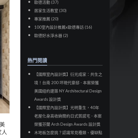
歐德活動 (37)
居家生活教室 (30)
專家推薦 (20)
100室內設計推薦x歐德專訪 (16)
歐德好水淨水器 (2)
熱門閱讀
【國際室內設計獎】衍光成家：共生之
境！台南 200 坪現代豪邸 - 本案榮獲
美國紐約建築 NY Architectural Design
Awards 設計獎
【國際室內設計獎】光明重生，40年
老屋化身高收納簡約日式質感宅 - 本案
美
榮獲芬蘭 Arch Design Awards 設計獎
家人
木地板怎麼挑？認識常見種類、優缺點