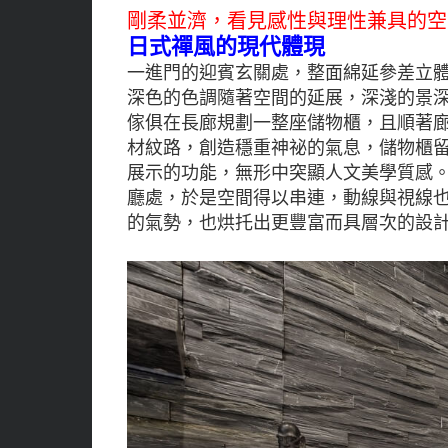
剛柔並濟，看見感性與理性兼具的空
日式禪風的現代體現
一進門的迎賓玄關處，整面綿延參差立
深色的色調隨著空間的延展，深淺的景深
傢俱在長廊規劃一整座儲物櫃，且順著廊
材紋路，創造穩重神祕的氣息，儲物櫃
展示的功能，無形中突顯人文美學質感
廳處，於是空間得以串連，動線與視線
的氣勢，也烘托出更豐富而具層次的設