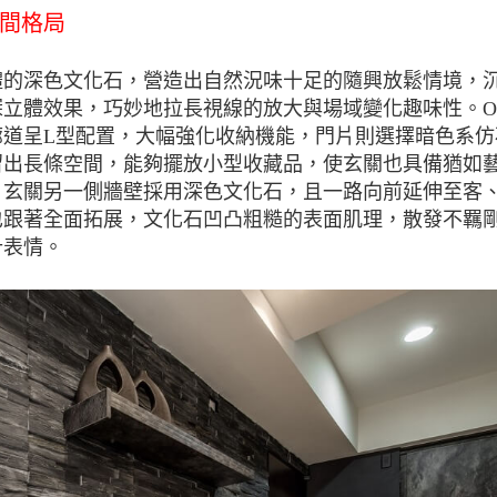
間格局
體的深色文化石，營造出自然況味十足的隨興放鬆情境，
立體效果，巧妙地拉長視線的放大與場域變化趣味性。Ord
道呈L型配置，大幅強化收納機能，門片則選擇暗色系仿
留出長條空間，能夠擺放小型收藏品，使玄關也具備猶如
。玄關另一側牆壁採用深色文化石，且一路向前延伸至客
也跟著全面拓展，文化石凹凸粗糙的表面肌理，散發不羈
計表情。